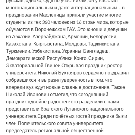
русская, однако, судя по участникам, он у нас стал
многонациональным и даже интернациональным – в
праздновании Масленицы приняли участие многие
студенты из тех 360 человек из 16 стран мира, которые
обучаются в Воронежском ГАУ. Это юноши и девушки
из Абхазии, Азербайджана, Армении, Белоруссии,
Казахстана, Кыргызстана, Молдовы, Таджикистана,
Туркмении, Узбекистана, Украины, Бангладеш,
Демократической Республики Конго, Сирии,
Экваториальной Гвинеи.Открывая праздник, ректор
университета Николай Бухтояров сердечно поздравил
собравшихся и выразил уверенность в том, что
впереди вуз ждут новые славные достижения. Также
Николай Иванович отметил, что сегодняшний
праздник вдвойне радостен: его разделили с нами
представители братского Луганского национального
университета.Среди почётных гостей праздника были
член Попечительского совета университета,
председатель региональной общественной