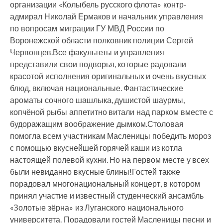
организации «Колыбель русского флота» контр-
адмирал Николай Ермаков и начальник управления
по вопросам миграции ГУ МВД России по
Воронежской области полковник полиции Сергей
Червонцев.Все факультеты и управления
представили свои подворья, которые радовали
красотой исполнения оригинальных и очень вкусных
блюд, включая национальные. Фантастические
ароматы сочного шашлыка, душистой шаурмы,
копчёной рыбы аппетитно витали над парком вместе с
будоражащим воображение дымком.Столовая
помогла всем участникам Масленицы победить мороз
с помощью вкуснейшей горячей каши из котла
настоящей полевой кухни. Но на первом месте у всех
были невиданно вкусные блины!Гостей также
порадовал многонациональный концерт, в котором
принял участие и известный студенческий ансамбль
«Золотые зёрна» из Луганского национального
университета. Порадовали гостей Масленицы песни и