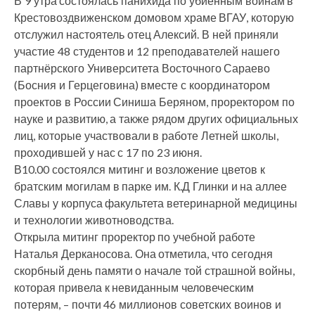
В 9 утра состоялась панихида по убиенным воинам в
Крестовоздвиженском домовом храме ВГАУ, которую
отслужил настоятель отец Алексий. В ней приняли
участие 48 студентов и 12 преподавателей нашего
партнёрского Университета Восточного Сараево
(Босния и Герцеговина) вместе с координатором
проектов в России Синиша Беряном, проректором по
науке и развитию, а также рядом других официальных
лиц, которые участвовали в работе Летней школы,
проходившей у нас с 17 по 23 июня.
В10.00 состоялся митинг и возложение цветов к
братским могилам в парке им. К.Д Глинки и на аллее
Славы у корпуса факультета ветеринарной медицины
и технологии животноводства.
Открыла митинг проректор по учебной работе
Наталья Дерканосова. Она отметила, что сегодня
скорбный день памяти о начале той страшной войны,
которая привела к невиданным человеческим
потерям, – почти 46 миллионов советских воинов и