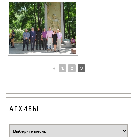
◄
1
2
3
АРХИВЫ
Архивы