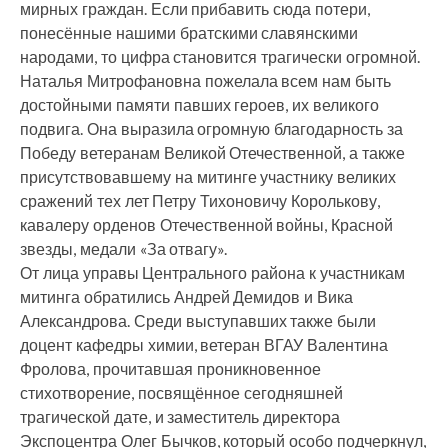
мирных граждан. Если прибавить сюда потери,
понесённые нашими братскими славянскими
народами, то цифра становится трагически огромной.
Наталья Митрофановна пожелала всем нам быть
достойными памяти павших героев, их великого
подвига. Она выразила огромную благодарность за
Победу ветеранам Великой Отечественной, а также
присутствовавшему на митинге участнику великих
сражений тех лет Петру Тихоновичу Королькову,
кавалеру орденов Отечественной войны, Красной
звезды, медали «За отвагу».
От лица управы Центрального района к участникам
митинга обратились Андрей Демидов и Вика
Александрова. Среди выступавших также были
доцент кафедры химии, ветеран ВГАУ Валентина
Фролова, прочитавшая проникновенное
стихотворение, посвящённое сегодняшней
трагической дате, и заместитель директора
Экспоцентра Олег Бычков, который особо подчеркнул,