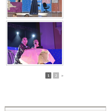
1
2
►