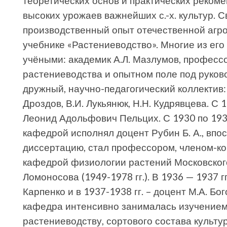
теоретических основ и практических реком
высоких урожаев важнейших с.-х. культур. 
производственный опыт отечественной агр
учебнике «Растениеводство». Многие из его
учёными: академик А.Л. Мазлумов, профессо
растениеводства и опытном поле под руково
дружный, научно-педагогический коллектив: Н
Дроздов, В.И. Лукьянюк, Н.Н. Кудрявцева. С
Леонид Адольфович Пельцих. С 1930 по 19
кафедрой исполнял доцент Рубин Б. А., впо
диссертацию, стал профессором, членом-
кафедрой физиологии растений Московского
Ломоносова (1949-1978 гг.). В 1936 — 1937 
Карпенко и в 1937-1938 гг. – доцент М.А. Бо
кафедра интенсивно занималась изучением 
растениеводству, сортового состава культу