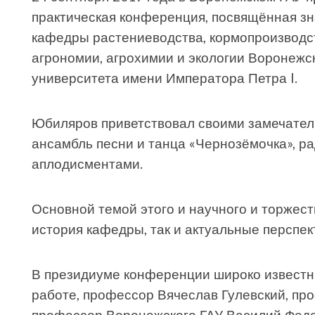
практическая конференция, посвящённая з
кафедры растениеводства, кормопроизводст
агрономии, агрохимии и экологии Воронежск
университета имени Императора Петра I.
Юбиляров приветствовал своими замечате
ансамбль песни и танца «Чернозёмочка», 
аплодисментами.
Основной темой этого и научного и торжест
история кафедры, так и актуальные перспе
В президиуме конференции широко известн
работе, профессор Вячеслав Гулевский, п
профессор Воронежского ГАУ Василий Федо