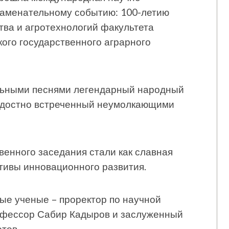
наменательному событию: 100-летию
ва и агротехнологий факультета
ого государственного аграрного
льными песнями легендарный народный
радостно встреченный неумолкающими
венного заседания стали как славная
ктивы инновационного развития.
ые ученые – проректор по научной
рофессор Сабир Кадыров и заслуженный
тов.