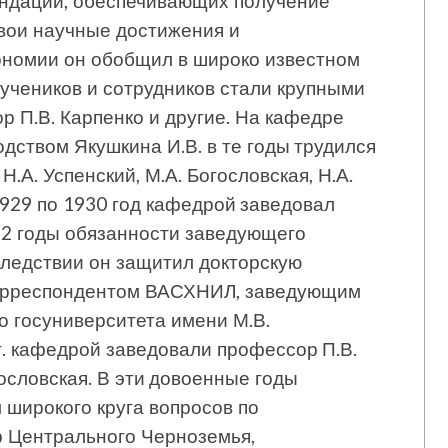
ендаций, обеспечивающих получение
Свои научные достижения и
ономии он обобщил в широко известном
 учеников и сотрудников стали крупными
р П.В. Карпенко и другие. На кафедре
дством Якушкина И.В. в те годы трудился
.А. Успенский, М.А. Богословская, Н.А.
 1929 по 1930 год кафедрой заведовал
32 годы обязанности заведующего
следствии он защитил докторскую
корреспондентом ВАСХНИЛ, заведующим
 госуниверситета имени М.В.
гг. кафедрой заведовали профессор П.В.
гословская. В эти довоенные годы
широкого круга вопросов по
р Центрального Черноземья,