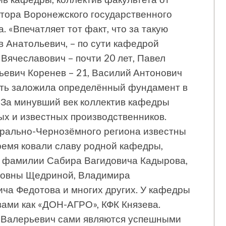
ктора Воронежского государственного
 «Впечатляет тот факт, что за такую
 Анатольевич, – по сути кафедрой
Вячеславович – почти 20 лет, Павел
ьевич Коренев – 21, Василий Антонович
ость заложила определённый фундамент в
 За минувший век коллектив кафедры
ых и известных производственников.
трально-Чернозёмного региона известны
ремя ковали славу родной кафедры,
ху фамилии Сабира Вагидовича Кадырова,
новны Щедриной, Владимира
ча Федотова и многих других. У кафедры
твами как «ДОН-АГРО», КФК Князева.
 Валерьевич сами являются успешными