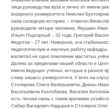
лица руководства вуза и лично от имени ре
аграрного университета Николая Бухтоярова.
свою солидную историю, – отметил Вячеслав
руководили четыре человека: Якушкин Иван 
Ильич Подгорный – 32 года, Григорий Васил
Федотов – 27 лет. Наверное, эта стабильн
педагогическую и научную работу кафедры.
воспитал не одно поколение маститых учён
Далеко за пределами нашей области и Цен
имена ведущих учёных, которые в разное в
славу нашего университета. У всех на слу
Столярова Олега Валерьевича, Дианы Ива
Васильевича Козлобаева, Василия Антонови
есть тесная связь с таким крепкими хозяйс
Сабир Вагидович Кадыров и Столяров Олег