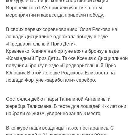
конкуру. Участницы конно-спортивной секции
Воронежского ГАУ приняли участие в этом
мероприятии и как всегда привезли победу.
В своих первых соревнованиях Юлия Ряскова на
лошади Дисциплине одержала победу в езде
«Предварительный Приз Дети».
Кравченко Ксения на Фортуне взяла бронзу в езде
«Командный Приз Дети». Также Ксения с Дисциплиной
получили бронзу в езде «Предварительный Приз
Юноши». В этой же езде Родюкова Елизавета на
лошади Фортуне «заработали» серебро.
Состоялся дебют пары Тапилиной Ангелины и
жеребца Талисмана. В тесте для лошадей 4-х лет они
набрали 65,800%, уверенно заняв 3 место.
В конкуре наши всадницы также постарались. С
конкуренцией в 34 человека на высоте 80 см.