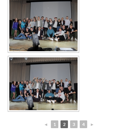
◄
1
2
3
4
►