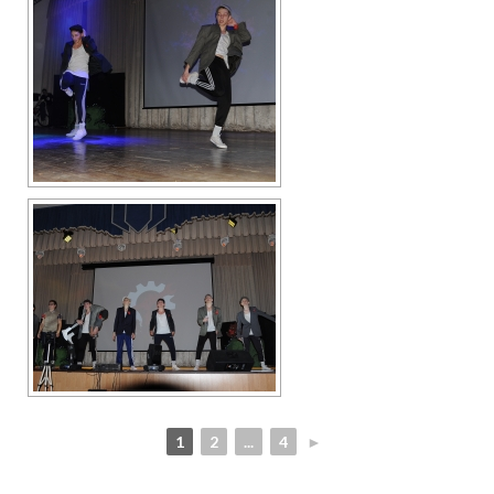
1
2
...
4
►