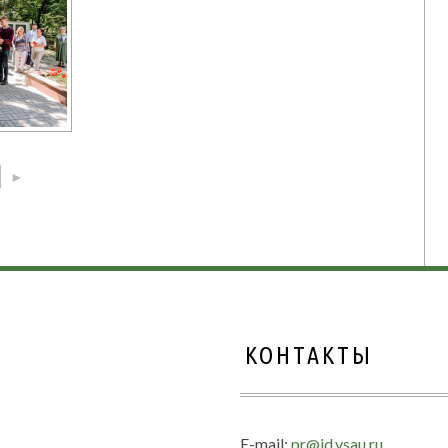
►
КОНТАКТЫ
E-mail:
pr@id.vsau.ru