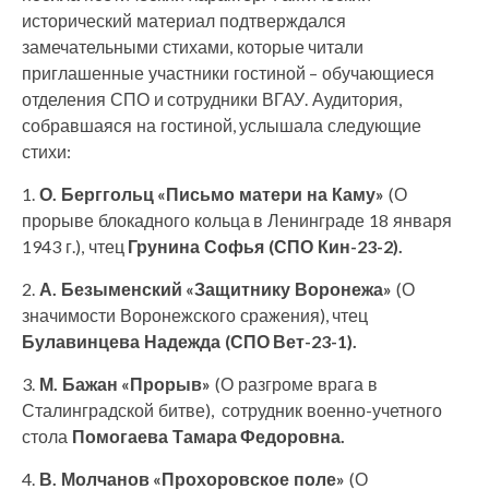
исторический материал подтверждался
замечательными стихами, которые читали
приглашенные участники гостиной – обучающиеся
отделения СПО и сотрудники ВГАУ. Аудитория,
собравшаяся на гостиной, услышала следующие
стихи:
1.
О. Берггольц «Письмо матери на Каму»
(О
прорыве блокадного кольца в Ленинграде 18 января
1943 г.), чтец
Грунина Софья (СПО Кин-23-2).
2.
А. Безыменский «Защитнику Воронежа»
(О
значимости Воронежского сражения), чтец
Булавинцева Надежда (СПО Вет-23-1).
3.
М. Бажан «Прорыв»
(О разгроме врага в
Сталинградской битве), сотрудник военно-учетного
стола
Помогаева Тамара Федоровна.
4.
В. Молчанов «Прохоровское поле»
(О