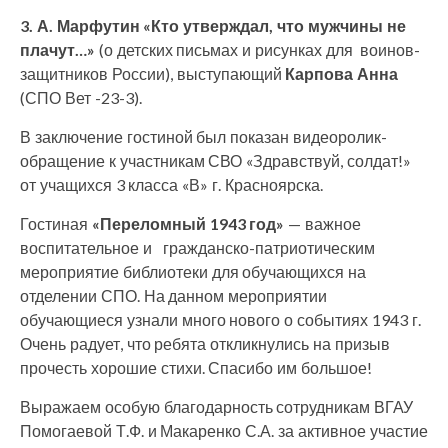
3. А. Марфутин «Кто утверждал, что мужчины не
плачут…»
(о детских письмах и рисунках для воинов-
защитников России), выступающий
Карпова Анна
(СПО Вет -23-3).
В заключение гостиной был показан видеоролик-
обращение к участникам СВО «Здравствуй, солдат!»
от учащихся 3 класса «В» г. Красноярска.
Гостиная
«Переломный 1943 год»
— важное
воспитательное и гражданско-патриотическим
мероприятие библиотеки для обучающихся на
отделении СПО. На данном мероприятии
обучающиеся узнали много нового о событиях 1943 г.
Очень радует, что ребята откликнулись на призыв
прочесть хорошие стихи. Спасибо им большое!
Выражаем особую благодарность сотрудникам ВГАУ
Помогаевой Т.Ф. и Макаренко С.А. за активное участие