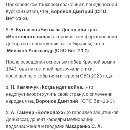
Прохоровском танковом сражении в победоносной
Курской битве), чтец
Воронов Дмитрий (СПО
Вет-23-3).
5.
Е. Кутышев
«Битва за Днепр или крах
«Восточного вала»
(о героическом форсировании
Днепра и освобождении части Украины), чтец
Минаков Александр (СПО Вет-23-2)
.
После освещения основных побед Красной армии
1943 года на гостиной прозвучали стихи,
посвященные событиям и героям СВО 2023 года:
1. Н. Камянчук «Когда идет война…»
(о
недопустимости хулить свою страну, о сплочении
народа), чтец
Воронов Дмитрий
(СПО Вет-23-3).
2. А. Гаммер «Волноваха»
(о героизме защитников
Донбасса), доцент кафедры мелиорации,
водоснабжения и геодезии
Макаренко С. А.