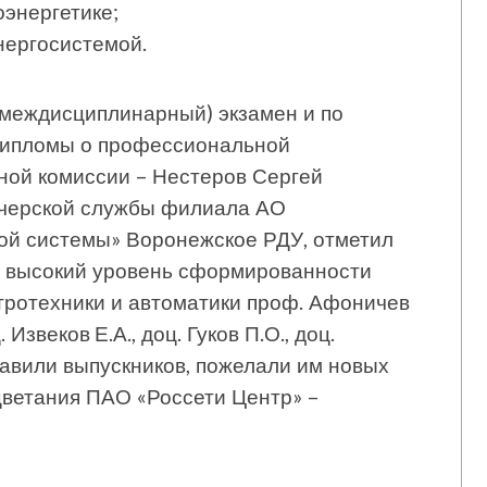
энергетике;
нергосистемой.
(междисциплинарный) экзамен и по
 дипломы о профессиональной
ной комиссии – Нестеров Сергей
тчерской службы филиала АО
ой системы» Воронежское РДУ, отметил
и высокий уровень сформированности
тротехники и автоматики проф. Афоничев
 Извеков Е.А., доц. Гуков П.О., доц.
равили выпускников, пожелали им новых
цветания ПАО «Россети Центр» –