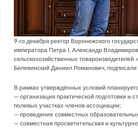
9-го декабря ректор Воронежского государс
императора Петра I, Александр Владимиров
сельскохозяйственных товароизводителей 
Белевинский Даниил Романович, подписали 
В рамках утверждённых условий планируетс
— организация практической подготовки и 
полевых участках членов ассоциации;
— проведение совместных образовательных
— совместная просветительская и культурно