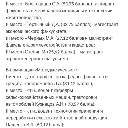
II место- Бреславцев С.А. (50,75 баллов)- аспирант
факультета ветеринарной медицины и технологии
животноводства;
II место – Тертычный Д.А. (33,75 баллов)- магистрант
экономического фа-культета;
III место – Черных М.А. (27,12 баллов)- магистрант
факультета землеустройства и кадастров;
III место Степин М. (25,62 балла) – магистрант
агроинженерного факультета.
В номинации «Молодые ученые»:
I место – д.э.н., профессор кафедры финансов и
кредита Запорожцева Л.А. (81,12 балла );
II место – к.т.н., доцент кафедры
сельскохозяйственных машин, тракторов и
автомобилей Кузнецов А.Н. ( 70,57 балла);
II место – к.т.н., доцент технологии хранения и
переработки сельскохозяй-ственной продукции
Пащенко В.Л. (60,12 балла);