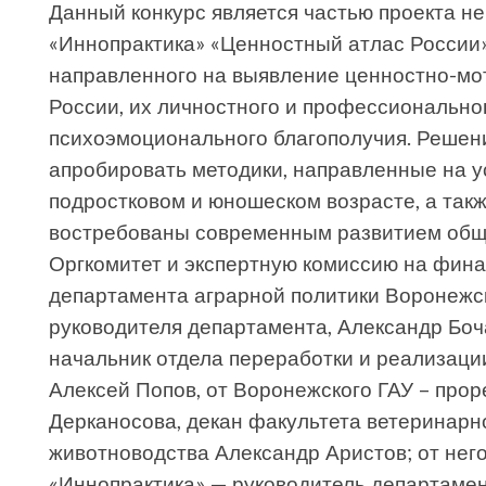
Данный конкурс является частью проекта не
«Иннопрактика» «Ценностный атлас России
направленного на выявление ценностно-м
России, их личностного и профессионально
психоэмоционального благополучия. Решени
апробировать методики, направленные на у
подростковом и юношеском возрасте, а такж
востребованы современным развитием обще
Оргкомитет и экспертную комиссию на фина
департамента аграрной политики Воронежск
руководителя департамента, Александр Боч
начальник отдела переработки и реализаци
Алексей Попов, от Воронежского ГАУ – прор
Дерканосова, декан факультета ветеринарн
животноводства Александр Аристов; от нег
«Иннопрактика» — руководитель департамен