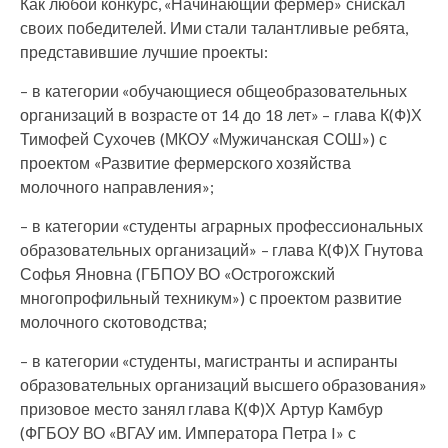
Как любой конкурс, «Начинающий фермер» снискал
своих победителей. Ими стали талантливые ребята,
представившие лучшие проекты:
– в категории «обучающиеся общеобразовательных
организаций в возрасте от 14 до 18 лет» – глава К(Ф)Х
Тимофей Сухочев (МКОУ «Мужичанская СОШ») с
проектом «Развитие фермерского хозяйства
молочного направления»;
– в категории «студенты аграрных профессиональных
образовательных организаций» – глава К(Ф)Х Гнутова
Софья Яновна (ГБПОУ ВО «Острогожский
многопрофильный техникум») с проектом развитие
молочного скотоводства;
– в категории «студенты, магистранты и аспиранты
образовательных организаций высшего образования»
призовое место занял глава К(Ф)Х Артур Камбур
(ФГБОУ ВО «ВГАУ им. Императора Петра I» с