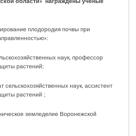
жской области» награждены ученые
мирование плодородия почвы при
аправленностью»:
льскохозяйственных наук, профессор
ащиты растений;
 сельскохозяйственных наук, ассистент
щиты растений ;
аническое земледелие Воронежской