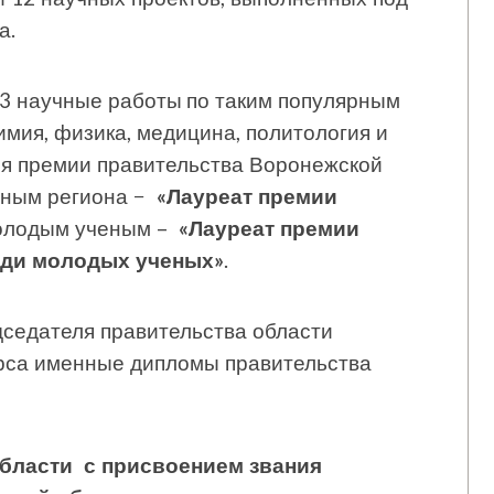
а.
93 научные работы по таким популярным
мия, физика, медицина, политология и
ся премии правительства Воронежской
еным региона −
«Лауреат премии
молодым ученым –
«Лауреат премии
еди молодых ученых»
.
седателя правительства области
рса именные дипломы правительства
бласти с присвоением звания