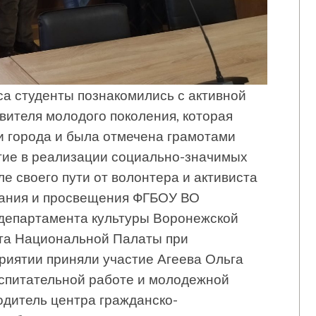
са студенты познакомились с активной
вителя молодого поколения, которая
и города и была отмечена грамотами
тие в реализации социально-значимых
е своего пути от волонтера и активиста
тания и просвещения ФГБОУ ВО
 департамента культуры Воронежской
та Национальной Палаты при
риятии приняли участие Агеева Ольга
оспитательной работе и молодежной
одитель центра гражданско-