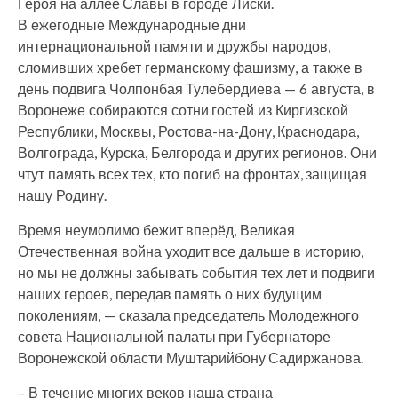
Героя на аллее Славы в городе Лиски.
В ежегодные Международные дни
интернациональной памяти и дружбы народов,
сломивших хребет германскому фашизму, а также в
день подвига Чолпонбая Тулебердиева — 6 августа, в
Воронеже собираются сотни гостей из Киргизской
Республики, Москвы, Ростова-на-Дону, Краснодара,
Волгограда, Курска, Белгорода и других регионов. Они
чтут память всех тех, кто погиб на фронтах, защищая
нашу Родину.
Время неумолимо бежит вперёд, Великая
Отечественная война уходит все дальше в историю,
но мы не должны забывать события тех лет и подвиги
наших героев, передав память о них будущим
поколениям, — сказала председатель Молодежного
совета Национальной палаты при Губернаторе
Воронежской области Муштарийбону Садиржанова.
– В течение многих веков наша страна