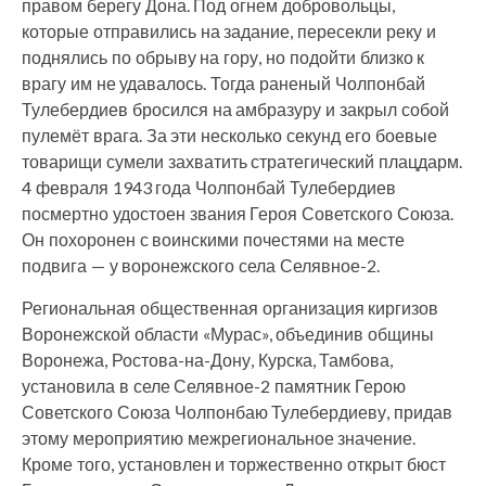
правом берегу Дона. Под огнем добровольцы,
которые отправились на задание, пересекли реку и
поднялись по обрыву на гору, но подойти близко к
врагу им не удавалось. Тогда раненый Чолпонбай
Тулебердиев бросился на амбразуру и закрыл собой
пулемёт врага. За эти несколько секунд его боевые
товарищи сумели захватить стратегический плацдарм.
4 февраля 1943 года Чолпонбай Тулебердиев
посмертно удостоен звания Героя Советского Союза.
Он похоронен с воинскими почестями на месте
подвига — у воронежского села Селявное-2.
Региональная общественная организация киргизов
Воронежской области «Мурас», объединив общины
Воронежа, Ростова-на-Дону, Курска, Тамбова,
установила в селе Селявное-2 памятник Герою
Советского Союза Чолпонбаю Тулебердиеву, придав
этому мероприятию межрегиональное значение.
Кроме того, установлен и торжественно открыт бюст