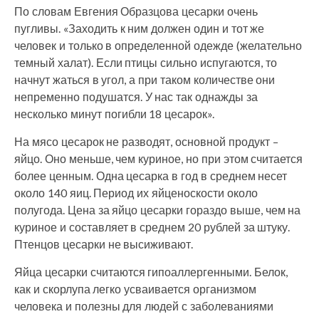
По словам Евгения Образцова цесарки очень
пугливы. «Заходить к ним должен один и тот же
человек и только в определенной одежде (желательно
темный халат). Если птицы сильно испугаются, то
начнут жаться в угол, а при таком количестве они
непременно подушатся. У нас так однажды за
несколько минут погибли 18 цесарок».
На мясо цесарок не разводят, основной продукт –
яйцо. Оно меньше, чем куриное, но при этом считается
более ценным. Одна цесарка в год в среднем несет
около 140 яиц. Период их яйценоскости около
полугода. Цена за яйцо цесарки гораздо выше, чем на
куриное и составляет в среднем 20 рублей за штуку.
Птенцов цесарки не высиживают.
Яйца цесарки считаются гипоаллергенными. Белок,
как и скорлупа легко усваивается организмом
человека и полезны для людей с заболеваниями